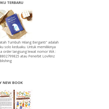
UKU TERBARU
atah Tumbuh Hilang Berganti" adalah
ku solo keduaku. Untuk memilikinya
sa order langsung lewat nomor WA :
8802799825 atau Penerbit LovRinz
blishing
Y NEW BOOK