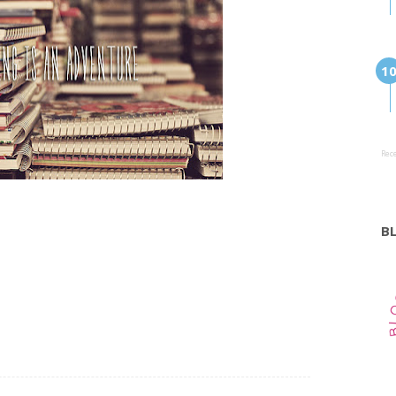
Rec
B