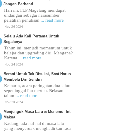
Jangan Berhenti
Hari ini, FLP Magelang mendapat
undangan sebagai narasumber
pelatihan penulisan
... read more
Nov 26 2024
Selalu Ada Kali Pertama Untuk
Segalanya
Tahun ini, menjadi momentum untuk
belajar dan upgrading diri. Mengapa?
Karena
... read more
Nov 24 2024
Berani Untuk Tak Disukai, Saat Harus
Membela Diri Sendiri
Kemarin, acara peringatan dua tahun
sepeninggal ibu mertua. Belasan
tahun
... read more
Nov 20 2024
Menjenguk Masa Lalu & Menemui Inti
Makna
Kadang, ada hal-hal di masa lalu
yang menyeruak menghadirkan rasa