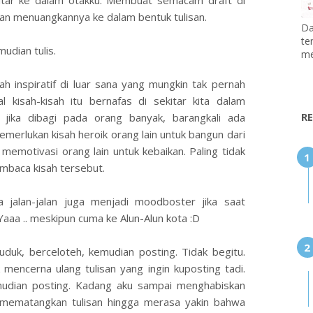
ekitar ke dalam otakku. Membuat semacam draft di
kan menuangkannya ke dalam bentuk tulisan.
Da
te
mudian tulis.
me
ah inspiratif di luar sana yang mungkin tak pernah
l kisah-kisah itu bernafas di sekitar kita dalam
R
g jika dibagi pada orang banyak, barangkali ada
memerlukan kisah heroik orang lain untuk bangun dari
memotivasi orang lain untuk kebaikan. Paling tidak
mbaca kisah tersebut.
 jalan-jalan juga menjadi moodboster jika saat
 Yaaa .. meskipun cuma ke Alun-Alun kota :D
uduk, berceloteh, kemudian posting. Tidak begitu.
mencerna ulang tulisan yang ingin kuposting tadi.
emudian posting. Kadang aku sampai menghabiskan
mematangkan tulisan hingga merasa yakin bahwa