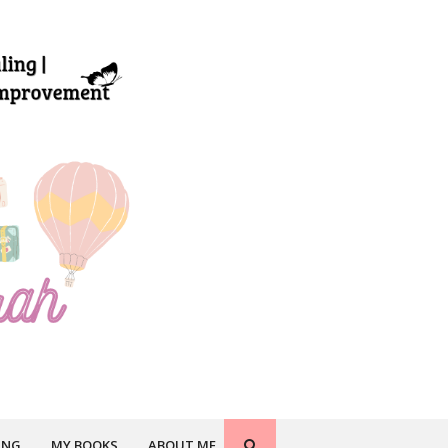
ING
MY BOOKS
ABOUT ME