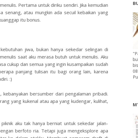
B
menulis. Pertama untuk diriku sendiri. Jika kemudian
 senang, atau mungkin ada secuil kebaikan yang
 kuanggap itu bonus.
 kebutuhan jiwa, bukan hanya sekedar selingan di
"P
menulis saat aku merasa butuh untuk menulis. Aku
bu
irasa cukup dan semua yang ingin kusampaikan sudah
bi
08
erapa panjang tulisan itu bagi orang lain, karena
Pu
iri. :)
is, kebanyakan bersumber dari pengalaman pribadi.
rang yang kukenal atau apa yang kudengar, kulihat,
M
piknik aku tak hanya berniat untuk sekedar jalan-
ngan berfoto ria. Tetapi juga mengeksplore apa