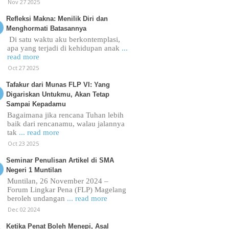
Nov 27 2025
Refleksi Makna: Menilik Diri dan
Menghormati Batasannya
Di satu waktu aku berkontemplasi,
apa yang terjadi di kehidupan anak
...
read more
Oct 27 2025
Tafakur dari Munas FLP VI: Yang
Digariskan Untukmu, Akan Tetap
Sampai Kepadamu
Bagaimana jika rencana Tuhan lebih
baik dari rencanamu, walau jalannya
tak
... read more
Oct 23 2025
Seminar Penulisan Artikel di SMA
Negeri 1 Muntilan
Muntilan, 26 November 2024 –
Forum Lingkar Pena (FLP) Magelang
beroleh undangan
... read more
Dec 02 2024
Ketika Penat Boleh Menepi, Asal