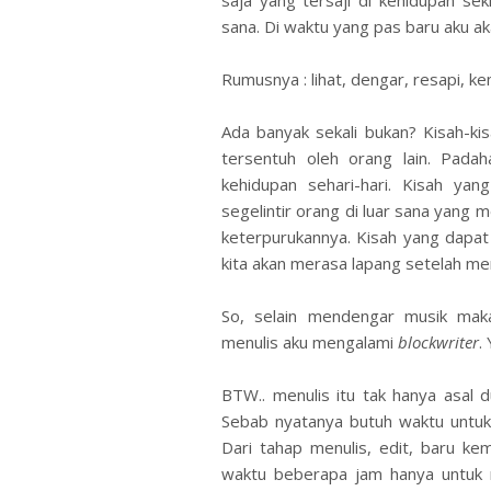
saja yang tersaji di kehidupan s
sana. Di waktu yang pas baru aku a
Rumusnya : lihat, dengar, resapi, ke
Ada banyak sekali bukan? Kisah-kis
tersentuh oleh orang lain. Padaha
kehidupan sehari-hari. Kisah yan
segelintir orang di luar sana yang 
keterpurukannya. Kisah yang dapat 
kita akan merasa lapang setelah me
So, selain mendengar musik maka
menulis aku mengalami
blockwriter
.
BTW.. menulis itu tak hanya asal d
Sebab nyatanya butuh waktu untuk 
Dari tahap menulis, edit, baru k
waktu beberapa jam hanya untuk 