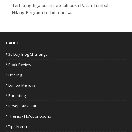
Terhitung tiga bulan setelah buku Patah Tumbuh
Hilang Berganti terbit, dan saa…
LABEL
30 Day Blog Challenge
Book Review
Healing
Lomba Menulis
Parenting
Resep Masakan
Therapy Ho'oponopono
Tips Menulis