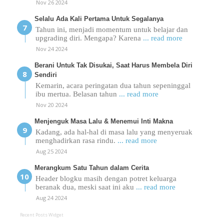
Nov 26 2024
Selalu Ada Kali Pertama Untuk Segalanya
Tahun ini, menjadi momentum untuk belajar dan
upgrading diri. Mengapa? Karena
... read more
Nov 24 2024
Berani Untuk Tak Disukai, Saat Harus Membela Diri
Sendiri
Kemarin, acara peringatan dua tahun sepeninggal
ibu mertua. Belasan tahun
... read more
Nov 20 2024
Menjenguk Masa Lalu & Menemui Inti Makna
Kadang, ada hal-hal di masa lalu yang menyeruak
menghadirkan rasa rindu.
... read more
Aug 25 2024
Merangkum Satu Tahun dalam Cerita
Header blogku masih dengan potret keluarga
beranak dua, meski saat ini aku
... read more
Aug 24 2024
Recent Posts Widget