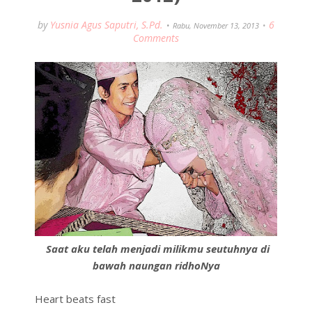
by
Yusnia Agus Saputri, S.Pd.
6
Rabu, November 13, 2013
Comments
Saat aku telah menjadi milikmu seutuhnya di
bawah naungan ridhoNya
Heart beats fast