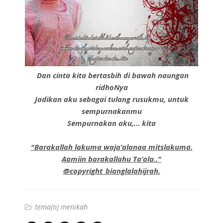
Dan cinta kita bertasbih di bawah naungan
ridhoNya
Jadikan aku sebagai tulang rusukmu, untuk
sempurnakanmu
Sempurnakan aku,... kita
"Barakallah lakuma waja’alanaa mitslakuma.
Aamiin barakallahu Ta’ala.."
@copyright_bianglalahijrah.
tema(n) menikah