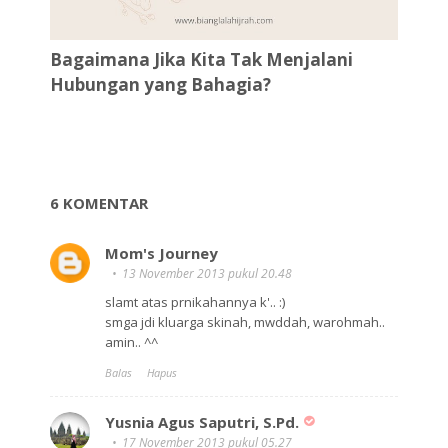
Bagaimana Jika Kita Tak Menjalani
Hubungan yang Bahagia?
6 KOMENTAR
Mom's Journey
13 November 2013 pukul 20.48
slamt atas prnikahannya k'.. :)
smga jdi kluarga skinah, mwddah, warohmah..
amin.. ^^
Balas
Hapus
Yusnia Agus Saputri, S.Pd.
17 November 2013 pukul 05.27