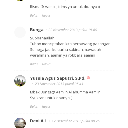
Risma@ Aamiin, trims ya untuk doanya :)
Balas
Hapus
Bunga
22 November 2013 pukul 19.46
Subhanaallah,,
Tuhan menciptakan kita berpasang-pasangan.
Semoga jadi keluarha sakinah,mawadah
warahmah..aamiin ya robbal‘alaamiin
Balas
Hapus
Yusnia Agus Saputri, S.Pd.
23 November 2013 pukul 05.41
Mbak Bunga@ Aamiin Allahumma Aamiin.
Syukran untuk doanya :)
Balas
Hapus
Deni A.L
12 Desember 2013 pukul 08.26