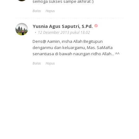
semoga sukses sampe akhirat :)
Balas
Hapus
Yusnia Agus Saputri, S.Pd.
12 Desember 2013 pukul 18.02
Dens@ Aamiin, insha Allah Begitupun
denganmu dan keluargamu, Mas. SaMaRa
senantiasa di bawah naungan ridho Allah... ^^
Balas
Hapus