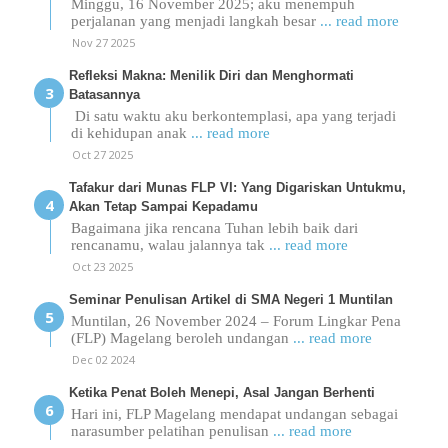
Minggu, 16 November 2025; aku menempuh
perjalanan yang menjadi langkah besar
... read more
Nov 27 2025
Refleksi Makna: Menilik Diri dan Menghormati
Batasannya
Di satu waktu aku berkontemplasi, apa yang terjadi
di kehidupan anak
... read more
Oct 27 2025
Tafakur dari Munas FLP VI: Yang Digariskan Untukmu,
Akan Tetap Sampai Kepadamu
Bagaimana jika rencana Tuhan lebih baik dari
rencanamu, walau jalannya tak
... read more
Oct 23 2025
Seminar Penulisan Artikel di SMA Negeri 1 Muntilan
Muntilan, 26 November 2024 – Forum Lingkar Pena
(FLP) Magelang beroleh undangan
... read more
Dec 02 2024
Ketika Penat Boleh Menepi, Asal Jangan Berhenti
Hari ini, FLP Magelang mendapat undangan sebagai
narasumber pelatihan penulisan
... read more