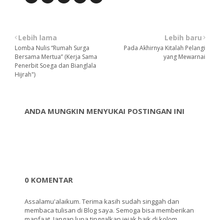
Lebih lama
Lebih baru
Lomba Nulis “Rumah Surga
Pada Akhirnya Kitalah Pelangi
Bersama Mertua” (Kerja Sama
yang Mewarnai
Penerbit Soega dan Bianglala
Hijrah")
ANDA MUNGKIN MENYUKAI POSTINGAN INI
0 KOMENTAR
Assalamu'alaikum. Terima kasih sudah singgah dan
membaca tulisan di Blog saya. Semoga bisa memberikan
manfaat. Jangan lupa tinggalkan jejak baik di kolom