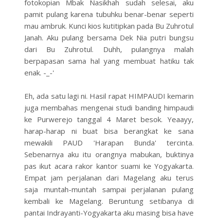
fotokopian Mbak Nasikhah sudah selesai, aku
pamit pulang karena tubuhku benar-benar seperti
mau ambruk. Kunci kios kutitipkan pada Bu Zuhrotul
Janah. Aku pulang bersama Dek Nia putri bungsu
dari Bu Zuhrotul. Duhh, pulangnya malah
berpapasan sama hal yang membuat hatiku tak
enak. -_-'
Eh, ada satu lagi ni. Hasil rapat HIMPAUDI kemarin
juga membahas mengenai studi banding himpaudi
ke Purwerejo tanggal 4 Maret besok. Yeaayy,
harap-harap ni buat bisa berangkat ke sana
mewakili PAUD 'Harapan Bunda' tercinta.
Sebenarnya aku itu orangnya mabukan, buktinya
pas ikut acara rakor kantor suami ke Yogyakarta.
Empat jam perjalanan dari Magelang aku terus
saja muntah-muntah sampai perjalanan pulang
kembali ke Magelang. Beruntung setibanya di
pantai Indrayanti-Yogyakarta aku masing bisa have