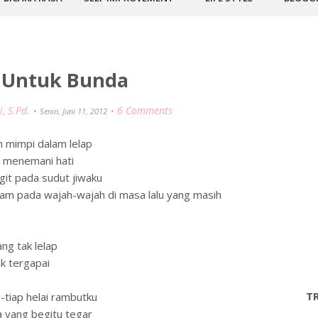
 Untuk Bunda
, S.Pd.
6 Comments
Senin, Juni 11, 2012
 mimpi dalam lelap
 menemani hati
it pada sudut jiwaku
m pada wajah-wajah di masa lalu yang masih
ng tak lelap
k tergapai
T
p-tiap helai rambutku
 yang begitu tegar