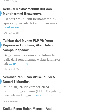
Nov 27 2025
Refleksi Makna: Menilik Diri dan
Menghormati Batasannya
Di satu waktu aku berkontemplasi,
apa yang terjadi di kehidupan anak
...
read more
Oct 27 2025
Tafakur dari Munas FLP VI: Yang
Digariskan Untukmu, Akan Tetap
Sampai Kepadamu
Bagaimana jika rencana Tuhan lebih
baik dari rencanamu, walau jalannya
tak
... read more
Oct 23 2025
Seminar Penulisan Artikel di SMA
Negeri 1 Muntilan
Muntilan, 26 November 2024 –
Forum Lingkar Pena (FLP) Magelang
beroleh undangan
... read more
Dec 02 2024
Ketika Penat Boleh Menepi, Asal