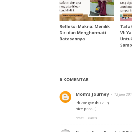
Refleksi Makna: Menilik
Tafak
Diri dan Menghormati
VI: Y
Batasannya
Untu
Samp
6 KOMENTAR
Mom's Journey
12 Juni 20
jdi kangen ibu k'.. :(
nice post.. :)
Balas
Hapus