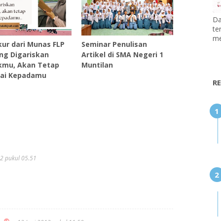
Da
te
me
ur dari Munas FLP
Seminar Penulisan
ang Digariskan
Artikel di SMA Negeri 1
kmu, Akan Tetap
Muntilan
ai Kepadamu
R
12 pukul 05.51