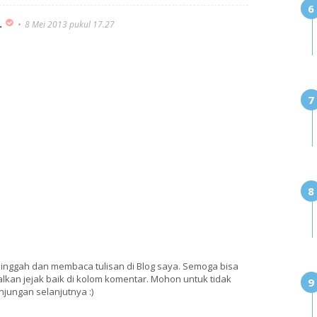
.
8 Mei 2013 pukul 17.27
singgah dan membaca tulisan di Blog saya. Semoga bisa
lkan jejak baik di kolom komentar. Mohon untuk tidak
njungan selanjutnya :)