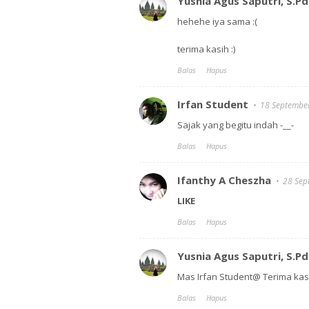
Yusnia Agus Saputri, S.Pd
hehehe iya sama :(
terima kasih :)
Balas
Hapus
Irfan Student
18 Septembe
Sajak yang begitu indah -__-
Balas
Hapus
Ifanthy A Cheszha
28 Sep
LIKE
Balas
Hapus
Yusnia Agus Saputri, S.Pd
Mas Irfan Student@ Terima kasi
Balas
Hapus