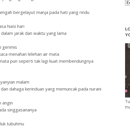
tengah bergelayut manja pada hati yang rindu
u
sa hiasi hari
LO
h dalam jarak dan waktu yang lama
YO
i gerimis
aca menahan lelehan air mata
mata pun seperti tak lagi kuat membendungnya
 nyanyian malam
i dan dahaga kerinduan yang memuncak pada nurani
Tu
h angin
ma
 pada singgasananya
meluk tubuhmu