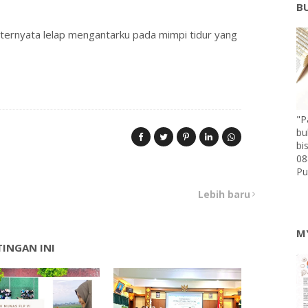
B
ternyata lelap mengantarku pada mimpi tidur yang
"P
bu
bi
08
Pu
Lebih baru
M
INGAN INI