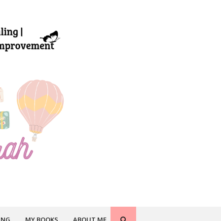
ING
MY BOOKS
ABOUT ME