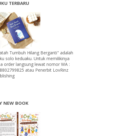
UKU TERBARU
atah Tumbuh Hilang Berganti" adalah
ku solo keduaku. Untuk memilikinya
sa order langsung lewat nomor WA :
8802799825 atau Penerbit LovRinz
blishing
Y NEW BOOK