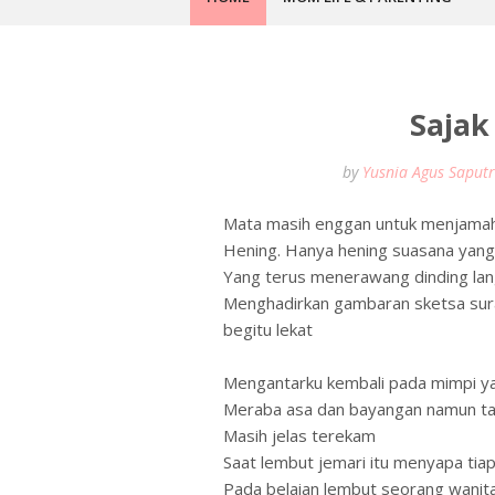
Sajak
by
Yusnia Agus Saputri
Mata masih enggan untuk menjamah
Hening. Hanya hening suasana yang
Yang terus menerawang dinding lang
Menghadirkan gambaran sketsa sura
begitu lekat
Mengantarku kembali pada mimpi ya
Meraba asa dan bayangan namun ta
Masih jelas terekam
Saat lembut jemari itu meny
apa tia
Pada belaian lembut seorang wanita