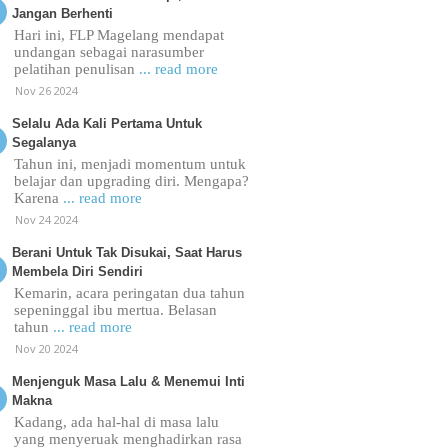
Jangan Berhenti
Hari ini, FLP Magelang mendapat
undangan sebagai narasumber
pelatihan penulisan
... read more
Nov 26 2024
Selalu Ada Kali Pertama Untuk
Segalanya
Tahun ini, menjadi momentum untuk
belajar dan upgrading diri. Mengapa?
Karena
... read more
Nov 24 2024
Berani Untuk Tak Disukai, Saat Harus
Membela Diri Sendiri
Kemarin, acara peringatan dua tahun
sepeninggal ibu mertua. Belasan
tahun
... read more
Nov 20 2024
Menjenguk Masa Lalu & Menemui Inti
Makna
Kadang, ada hal-hal di masa lalu
yang menyeruak menghadirkan rasa