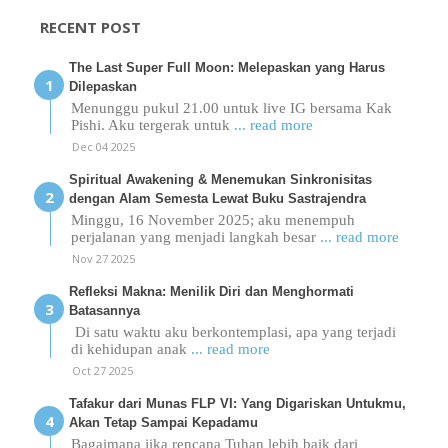
RECENT POST
The Last Super Full Moon: Melepaskan yang Harus
Dilepaskan
Menunggu pukul 21.00 untuk live IG bersama Kak
Pishi. Aku tergerak untuk
... read more
Dec 04 2025
Spiritual Awakening & Menemukan Sinkronisitas
dengan Alam Semesta Lewat Buku Sastrajendra
Minggu, 16 November 2025; aku menempuh
perjalanan yang menjadi langkah besar
... read more
Nov 27 2025
Refleksi Makna: Menilik Diri dan Menghormati
Batasannya
Di satu waktu aku berkontemplasi, apa yang terjadi
di kehidupan anak
... read more
Oct 27 2025
Tafakur dari Munas FLP VI: Yang Digariskan Untukmu,
Akan Tetap Sampai Kepadamu
Bagaimana jika rencana Tuhan lebih baik dari